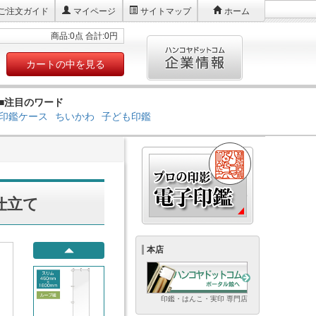
ご注文ガイド
マイページ
サイトマップ
ホーム
商品:0点 合計:0円
カートの中を見る
■注目のワード
印鑑ケース
ちいかわ
子ども印鑑
仕立て
本店
印鑑・はんこ・実印 専門店