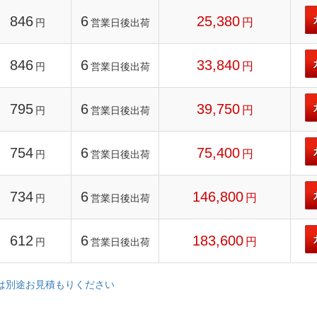
846
6
25,380
円
円
営業日後出荷
846
6
33,840
円
円
営業日後出荷
795
6
39,750
円
円
営業日後出荷
754
6
75,400
円
円
営業日後出荷
734
6
146,800
円
円
営業日後出荷
612
6
183,600
円
円
営業日後出荷
文は別途お見積もりください