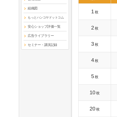
組織図
1
枚
もっとハンコヤドットコム
安心ショップ評価一覧
2
枚
広告ライブラリー
3
枚
セミナー・講演記録
4
枚
5
枚
10
枚
20
枚