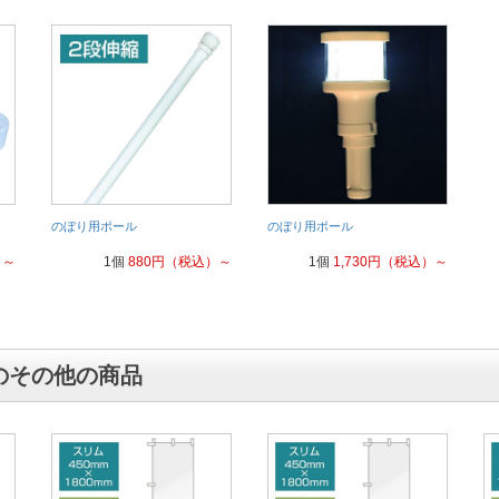
のぼり用ポール
のぼり用ポール
）～
1個
880
円（税込）～
1個
1,730
円（税込）～
のその他の商品