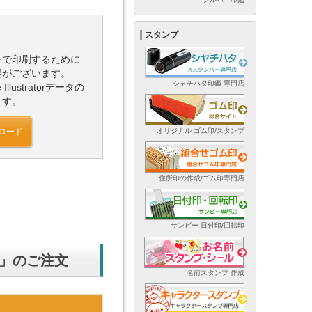
スタンプ
ンで印刷するために
要がございます。
シャチハタ印鑑 専門店
lustratorデータの
ます。
オリジナル ゴム印/スタンプ
ロード
住所印の作成/ゴム印専門店
サンビー 日付印/回転印
て」のご注文
名前スタンプ 作成