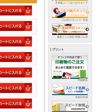
子供喜ぶ！ごほうびスタンプ
ゴム印/スタンパー 作成
速乾インク対応 特殊ゴム印
プリント
印刷総合
名刺の作成