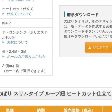
ヒートカット仕立て
仕立てについて
雛形ダウンロード
のぼりをオリジナルのデザイ
約48g
は、版下データを作成する必
ダウンロードボタンよりAdobe Il
テトロンポンジ（ポリエステ
雛形をダウンロードいただけ
ル100％）
素材について
ひな形ダウン
長さ2.4Ｍ～3Ｍ
ポールのご購入はこちら
左側or右側
（カート内で選択できます）
ぼり スリムタイプ ループ紐 ヒートカット仕立
単価
納期
販売価格（税込）