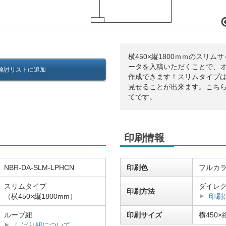
横450×縦1800ｍｍのスリ
ータを入稿いただくことで、
検討リストに追加
作成できます！スリムタイプ
見せることが出来ます。こち
てです。
印刷情報
NBR-DA-SLM-LPHCN
印刷色
フルカ
スリムタイプ
ダイレ
印刷方法
（横450×縦1800mm）
印刷
ループ紐
印刷サイズ
横450×
しばり紐について