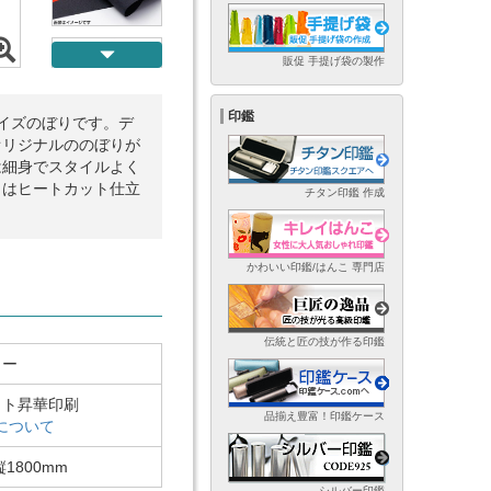
販促 手提げ袋の製作
印鑑
ムサイズのぼりです。デ
オリジナルののぼりが
は細身でスタイルよく
らはヒートカット仕立
チタン印鑑 作成
かわいい印鑑/はんこ 専門店
伝統と匠の技が作る印鑑
ラー
クト昇華印刷
品揃え豊富！印鑑ケース
について
縦1800mm
シルバー印鑑