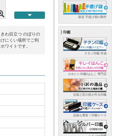
販促 手提げ袋の製作
印鑑
きわ目立つ のぼりの
受けにくい場所でご利
はホワイトです。
チタン印鑑 作成
かわいい印鑑/はんこ 専門店
伝統と匠の技が作る印鑑
品揃え豊富！印鑑ケース
シルバー印鑑