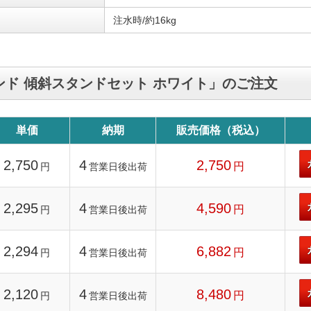
注水時/約16kg
ンド 傾斜スタンドセット ホワイト」のご注文
単価
納期
販売価格（税込）
2,750
4
2,750
円
円
営業日後出荷
2,295
4
4,590
円
円
営業日後出荷
2,294
4
6,882
円
円
営業日後出荷
2,120
4
8,480
円
円
営業日後出荷