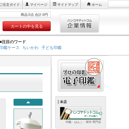
ご注文ガイド
マイページ
サイトマップ
ホーム
商品:0点 合計:0円
カートの中を見る
■注目のワード
印鑑ケース
ちいかわ
子ども印鑑
本店
印鑑・はんこ・実印 専門店