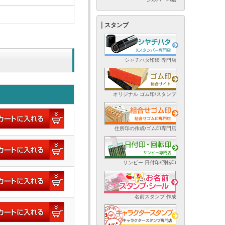
スタンプ
シャチハタ印鑑 専門店
オリジナル ゴム印/スタンプ
住所印の作成/ゴム印専門店
サンビー 日付印/回転印
名前スタンプ 作成