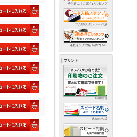
子供喜ぶ！ごほうびスタンプ
ゴム印/スタンパー 作成
速乾インク対応 特殊ゴム印
プリント
印刷総合
名刺の作成